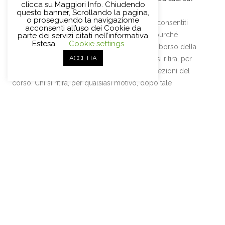
clicca su Maggiori Info. Chiudendo
sito
.
questo banner, Scrollando la pagina,
o proseguendo la navigaziome
Si rilasciano attestati di frequenza, per gli usi consentiti
acconsenti all’uso dei Cookie da
dalla legge, a coloro che ne fanno richiesta purché
parte dei servizi citati nell’informativa
Estesa.
Cookie settings
abbiano frequentato l’80% delle lezioni. Il rimborso della
ACCETTA
quota di iscrizione sarà concesso solo a chi si ritira, per
qualsiasi motivo, entro l’effettuazione di due lezioni del
corso. Chi si ritira, per qualsiasi motivo, dopo tale
termine, non avrà diritto ad alcun rimborso.