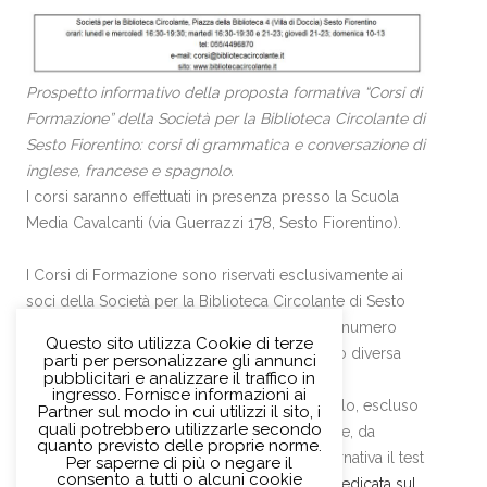
Prospetto informativo della proposta formativa “Corsi di
Formazione” della Società per la Biblioteca Circolante di
Sesto Fiorentino: corsi di grammatica e conversazione di
inglese, francese e spagnolo.
I corsi saranno effettuati in presenza presso la Scuola
Media Cavalcanti (via Guerrazzi 178, Sesto Fiorentino).
I Corsi di Formazione sono riservati esclusivamente ai
soci della Società per la Biblioteca Circolante di Sesto
Fiorentino. I corsi che non raggiungeranno il numero
Questo sito utilizza Cookie di terze
minimo di iscritti non verranno effettuati, salvo diversa
parti per personalizzare gli annunci
pubblicitari e analizzare il traffico in
indicazione e immediata comunicazione.
ingresso. Fornisce informazioni ai
Per i corsi di formazione di inglese e spagnolo, escluso
Partner sul modo in cui utilizzi il sito, i
quali potrebbero utilizzarle secondo
il 1° livello, è necessario un test di ammissione, da
quanto previsto delle proprie norme.
compilare al momento dell’iscrizione. In alternativa il test
Per saperne di più o negare il
consento a tutti o alcuni cookie
può essere compilato online nella
sezione dedicata sul