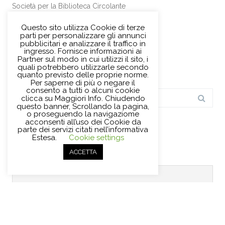
Società per la Biblioteca Circolante
Questo sito utilizza Cookie di terze
parti per personalizzare gli annunci
pubblicitari e analizzare il traffico in
ingresso. Fornisce informazioni ai
TEST ON LINE INGLESE
Partner sul modo in cui utilizzi il sito, i
quali potrebbero utilizzarle secondo
quanto previsto delle proprie norme.
Per saperne di più o negare il
consento a tutti o alcuni cookie
Search
clicca su Maggiori Info. Chiudendo
for:
questo banner, Scrollando la pagina,
o proseguendo la navigaziome
acconsenti all’uso dei Cookie da
parte dei servizi citati nell’informativa
Estesa.
Cookie settings
ISCRIVITI ALLA NEWSLETTER
ACCETTA
Nome o nome completo
Email