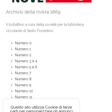
Archivio della rivista 1869
Il bollettino a cura della società per la biblioteca
circolante di Sesto Fiorentino
Numero 0
Numero 1
Numero 2
Numero 3 e 4
Numero 5 e 6
Numero 7
Numero 8
Numero 9
Numero 10
Numero 11
Numero 12
Questo sito utilizza Cookie di terze
Numero 24
parti per personalizzare gli annunci