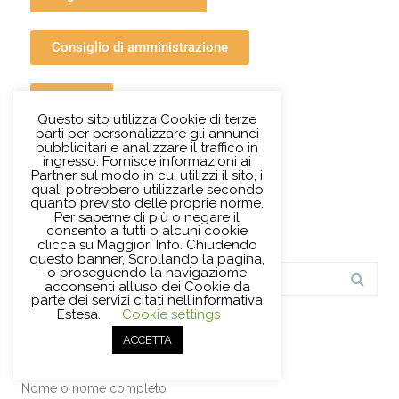
Consiglio di amministrazione
Bilanci
Questo sito utilizza Cookie di terze
parti per personalizzare gli annunci
pubblicitari e analizzare il traffico in
ingresso. Fornisce informazioni ai
Partner sul modo in cui utilizzi il sito, i
quali potrebbero utilizzarle secondo
TEST ON LINE INGLESE
quanto previsto delle proprie norme.
Per saperne di più o negare il
consento a tutti o alcuni cookie
clicca su Maggiori Info. Chiudendo
questo banner, Scrollando la pagina,
o proseguendo la navigaziome
acconsenti all’uso dei Cookie da
parte dei servizi citati nell’informativa
Estesa.
Cookie settings
ACCETTA
ISCRIVITI ALLA NEWSLETTER
Nome o nome completo