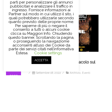
parti per personalizzare gli annunci
pubblicitari e analizzare il traffico in
ingresso. Fornisce informazioni ai
Partner sul modo in cui utilizzi il sito, i
quali potrebbero utilizzarle secondo
quanto previsto delle proprie norme.
Per saperne di più o negare il
consento a tutti o alcuni cookie
clicca su Maggiori Info. Chiudendo
questo banner, Scrollando la pagina,
o proseguendo la navigaziome
acconsenti all’uso dei Cookie da
parte dei servizi citati nell’informativa
Estesa.
Cookie settings
ACCETTA
Time faster Time, uno spettacolo sul
18
tempo
09,
/
Settembre 18, 2022
/
Archivio
,
Eventi
2022
Time faster Time: Spettacolo letterario/
musicale dedicato al Tempo. Martedì 20 e
27 settembre in Biblioteca a Sesto
Fiorentino, ingresso gratuito.