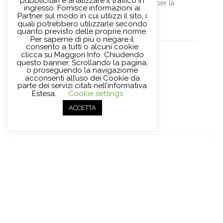
pubblicitari e analizzare il traffico in
sostiene libri, iniziative e servizi per la
ingresso. Fornisce informazioni ai
comunità.
Partner sul modo in cui utilizzi il sito, i
quali potrebbero utilizzarle secondo
quanto previsto delle proprie norme.
Per saperne di più o negare il
consento a tutti o alcuni cookie
clicca su Maggiori Info. Chiudendo
questo banner, Scrollando la pagina,
o proseguendo la navigaziome
acconsenti all’uso dei Cookie da
parte dei servizi citati nell’informativa
Estesa.
Cookie settings
TEST ON LINE INGLESE
ACCETTA
Search
for:
ISCRIVITI ALLA NEWSLETTER
Nome o nome completo