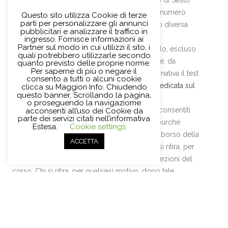
soci della Società per la Biblioteca Circolante di Sesto
Fiorentino. I corsi che non raggiungeranno il numero
Questo sito utilizza Cookie di terze
parti per personalizzare gli annunci
minimo di iscritti non verranno effettuati, salvo diversa
pubblicitari e analizzare il traffico in
indicazione e immediata comunicazione.
ingresso. Fornisce informazioni ai
Partner sul modo in cui utilizzi il sito, i
Per i corsi di formazione di inglese e spagnolo, escluso
quali potrebbero utilizzarle secondo
il 1° livello, è necessario un test di ammissione, da
quanto previsto delle proprie norme.
Per saperne di più o negare il
compilare al momento dell’iscrizione. In alternativa il test
consento a tutti o alcuni cookie
può essere compilato online nella
sezione dedicata sul
clicca su Maggiori Info. Chiudendo
questo banner, Scrollando la pagina,
sito
.
o proseguendo la navigaziome
Si rilasciano attestati di frequenza, per gli usi consentiti
acconsenti all’uso dei Cookie da
parte dei servizi citati nell’informativa
dalla legge, a coloro che ne fanno richiesta purché
Estesa.
Cookie settings
abbiano frequentato l’80% delle lezioni. Il rimborso della
ACCETTA
quota di iscrizione sarà concesso solo a chi si ritira, per
qualsiasi motivo, entro l’effettuazione di due lezioni del
corso. Chi si ritira, per qualsiasi motivo, dopo tale
termine, non avrà diritto ad alcun rimborso.