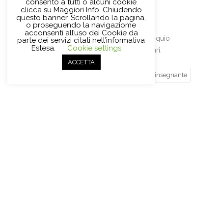
consento a tutti o alcuni cookie
curriculum vitae
all’indirizzo:
clicca su Maggiori Info. Chiudendo
segreteria@bibliotecacircolante.it
questo banner, Scrollando la pagina,
o proseguendo la navigaziome
acconsenti all’uso dei Cookie da
Gli interessati verranno contattati per un colloquio
parte dei servizi citati nell’informativa
Estesa.
Cookie settings
conoscitivo e per ulteriori dettagli se necessari.
ACCETTA
biblioteca
cinese
corsi
formazione
insegnante
Share this Post
Post
←
SIAMO ALLA RICERCA DI
navigation
NUOVI INSEGNANTI DI INGLESE
E SPAGNOLO