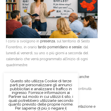
I corsi si svolgono in
presenza
, sul territorio di Sesto
Fiorentino, in orario
tardo pomeridiano e serale
, dal
lunedì al venerdì, su uno o più giorni a seconda del
calendario che verrà programmato all’inizio di ogni
quadrimestre.
Si richiede
laurea in lingua cinese
,
esperienza anche
Questo sito utilizza Cookie di terze
basilare
nella didattica e
disponibilità a una
parti per personalizzare gli annunci
pubblicitari e analizzare il traffico in
collaborazione continuativa
per garantire la continuità
ingresso. Fornisce informazioni ai
didattica.
Partner sul modo in cui utilizzi il sito, i
quali potrebbero utilizzarle secondo
quanto previsto delle proprie norme.
Gli interessati possono inviare
lettera di presentazione e
Per saperne di più o negare il