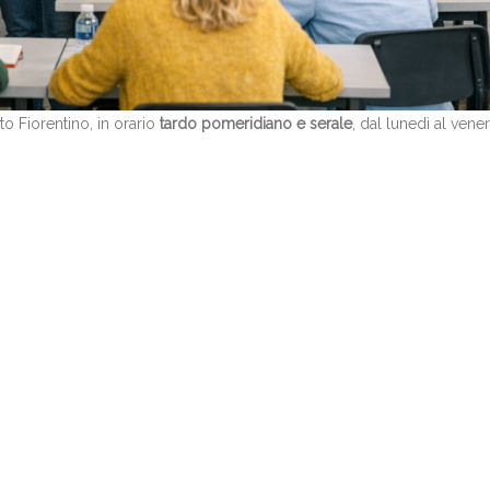
esto Fiorentino, in orario
tardo pomeridiano e serale
, dal lunedì al vener
errà programmato all’inizio di ogni quadrimestre.
perienza anche basilare
nella didattica e
disponibilità a una
ità didattica.
ione e curriculum vitae
all’indirizzo:
segreteria@bibliotecacircolante.it
conoscitivo e per ulteriori dettagli se necessari.
nante
lavora con noi
ricerca
spagnolo