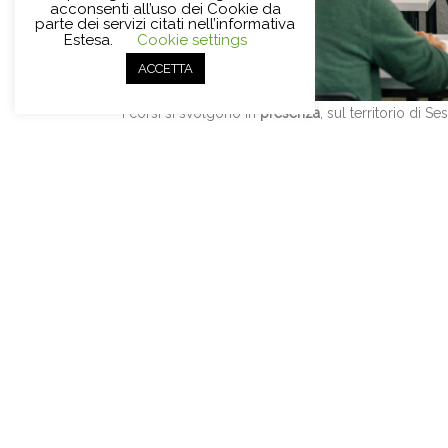
acconsenti all’uso dei Cookie da
parte dei servizi citati nell’informativa
Estesa.
Cookie settings
ACCETTA
I corsi si svolgono in
presenza
, sul territorio di S
su uno o più giorni a seconda del calendario che v
Si richiede
laurea nella lingua di insegnamento
,
es
collaborazione continuativa
per garantire la continu
Gli interessati possono inviare
lettera di presentaz
Gli interessati verranno contattati per un colloquio 
bambini
corsi
formazione
inglese
inseg
Share this Post