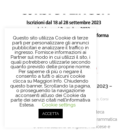
Questo sito utilizza Cookie di terze
parti per personalizzare gli annunci
pubblicitari e analizzare il traffico in
ingresso. Fornisce informazioni ai
Partner sul modo in cui utilizzi il sito, i
quali potrebbero utilizzarle secondo
quanto previsto delle proprie norme.
Per saperne di più o negare il
consento a tutti o alcuni cookie
clicca su Maggiori Info. Chiudendo
questo banner, Scrollando la pagina,
Corsi di formazione ottobre 2023 –
14
o proseguendo la navigaziome
gennaio 2024
acconsenti all’uso dei Cookie da
09,
/
Settembre 14, 2023
/
Archivio
,
Corsi
parte dei servizi citati nell’informativa
2023
Estesa.
Cookie settings
Corsi di formazione della Biblioteca
ACCETTA
Circolante di Sesto Fiorentino: grammatica
e conversazione di Inglese, Francese e
Spagnolo. Iscrizioni a partire dal 18