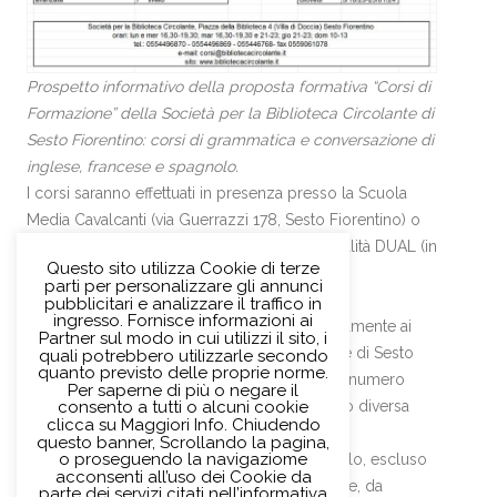
Prospetto informativo della proposta formativa “Corsi di
Formazione” della Società per la Biblioteca Circolante di
Sesto Fiorentino: corsi di grammatica e conversazione di
inglese, francese e spagnolo.
I corsi saranno effettuati in presenza presso la Scuola
Media Cavalcanti (via Guerrazzi 178, Sesto Fiorentino) o
online su piattaforme di e-learning o in modalità DUAL (in
Questo sito utilizza Cookie di terze
presenza e online).
parti per personalizzare gli annunci
pubblicitari e analizzare il traffico in
ingresso. Fornisce informazioni ai
I Corsi di Formazione sono riservati esclusivamente ai
Partner sul modo in cui utilizzi il sito, i
soci della Società per la Biblioteca Circolante di Sesto
quali potrebbero utilizzarle secondo
quanto previsto delle proprie norme.
Fiorentino. I corsi che non raggiungeranno il numero
Per saperne di più o negare il
consento a tutti o alcuni cookie
minimo di iscritti non verranno effettuati, salvo diversa
clicca su Maggiori Info. Chiudendo
indicazione e immediata comunicazione.
questo banner, Scrollando la pagina,
o proseguendo la navigaziome
Per i corsi di formazione di inglese e spagnolo, escluso
acconsenti all’uso dei Cookie da
il 1° livello, è necessario un test di ammissione, da
parte dei servizi citati nell’informativa