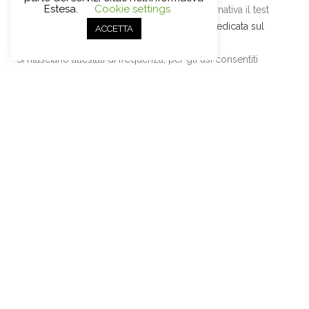
Estesa.
Cookie settings
compilare al momento dell’iscrizione. In alternativa il test
può essere compilato online nella
sezione dedicata sul
ACCETTA
sito
.
Si rilasciano attestati di frequenza, per gli usi consentiti
dalla legge, a coloro che ne fanno richiesta purché
abbiano frequentato l’80% delle lezioni. Il rimborso della
quota di iscrizione sarà concesso solo a chi si ritira, per
qualsiasi motivo, entro l’effettuazione di due lezioni del
corso. Chi si ritira, per qualsiasi motivo, dopo tale
termine, non avrà diritto ad alcun rimborso.