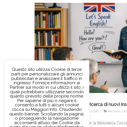
Questo sito utilizza Cookie di terze
parti per personalizzare gli annunci
pubblicitari e analizzare il traffico in
ingresso. Fornisce informazioni ai
Partner sul modo in cui utilizzi il sito, i
quali potrebbero utilizzarle secondo
quanto previsto delle proprie norme.
Per saperne di più o negare il
Siamo alla ricerca di nuovi in
consento a tutti o alcuni cookie
30
clicca su Maggiori Info. Chiudendo
/
Aprile 30, 2026
/
Archivio
,
Cor
questo banner, Scrollando la pagina,
04, 2026
o proseguendo la navigaziome
acconsenti all’uso dei Cookie da
La Società per la Biblioteca Circo