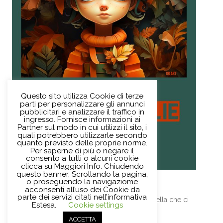
Questo sito utilizza Cookie di terze
parti per personalizzare gli annunci
pubblicitari e analizzare il traffico in
ingresso. Fornisce informazioni ai
Partner sul modo in cui utilizzi il sito, i
quali potrebbero utilizzarle secondo
quanto previsto delle proprie norme.
Per saperne di più o negare il
consento a tutti o alcuni cookie
clicca su Maggiori Info. Chiudendo
questo banner, Scrollando la pagina,
Domenica 17 dicembre – ore 10:30
o proseguendo la navigaziome
Brilla una stella
acconsenti all’uso dei Cookie da
parte dei servizi citati nell’informativa
Letture natalizie e laboratorio per creare la stella che ci
Estesa.
Cookie settings
porta il Natale.
ACCETTA