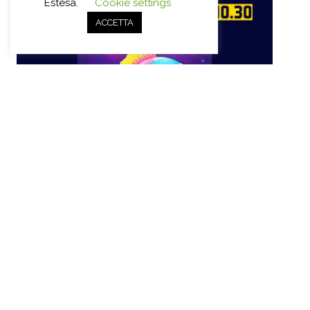
Estesa.
Cookie settings
ACCETTA
Letture a cura di Adele Pontegobbi e laboratori creativi
con Sarah Franchi.
Per bambini da 6 a 10 anni, max 20 iscritti.