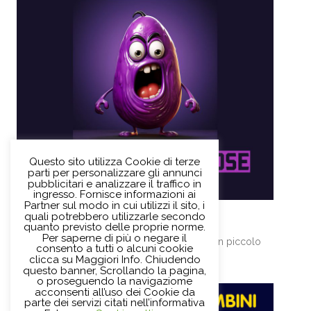
Questo sito utilizza Cookie di terze
parti per personalizzare gli annunci
pubblicitari e analizzare il traffico in
ingresso. Fornisce informazioni ai
Partner sul modo in cui utilizzi il sito, i
Domenica 9 giugno ore 10.30
quali potrebbero utilizzarle secondo
In fondo al mar
quanto previsto delle proprie norme.
Per saperne di più o negare il
Letture nuotanti e un laboratorio per creare un piccolo
consento a tutti o alcuni cookie
acquario.
clicca su Maggiori Info. Chiudendo
questo banner, Scrollando la pagina,
o proseguendo la navigaziome
acconsenti all’uso dei Cookie da
parte dei servizi citati nell’informativa